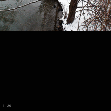
|
1
39