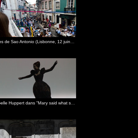
Fêtes de Sao Antonio (Lisbonne, 12 juin 2017)
Isabelle Huppert dans "Mary said what she said" (Lisbonne, juillet 2019)