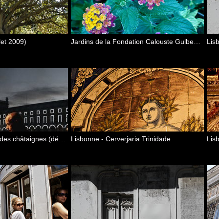
let 2009)
Jardins de la Fondation Calouste Gulbenkian (juillet 2009)
Lisbonne à l'époque des châtaignes (décembre 2016)
Lisbonne - Cerverjaria Trinidade
Lis