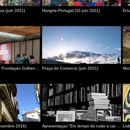
ua (juin 2021)
Hongrie-Portugal (15 juin 2021)
Ern
Tudo o que eu quero 'Fundaçao Gulbenkian, juin 2021)
Praça do Comercio (juin 2021)
écembre 2016)
Apresentaçao "Em tempo de ruido a carica do silencio" de Ana Puga (Lisboa, 10 Junio 2017)
Lis